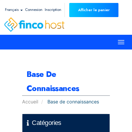
Français
Connexion
Inscription
Afficher le panier
Togg
navi
Base De
Connaissances
Accueil
Base de connaissances
Catégories