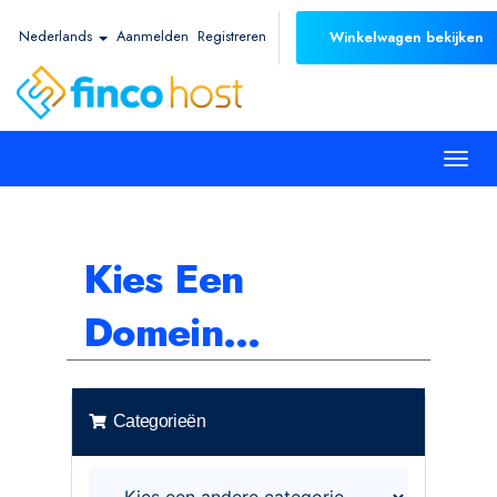
Nederlands
Aanmelden
Registreren
Winkelwagen bekijken
Togg
navi
Kies Een
Domein...
Categorieën