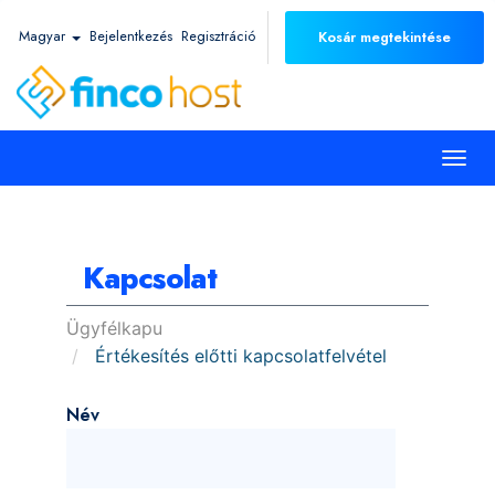
Magyar
Bejelentkezés
Regisztráció
Kosár megtekintése
Togg
navi
Kapcsolat
Ügyfélkapu
Értékesítés előtti kapcsolatfelvétel
Név