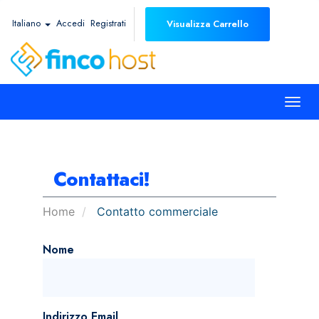
Italiano
Accedi
Registrati
Visualizza Carrello
Togg
navi
Contattaci!
Home
Contatto commerciale
Nome
Indirizzo Email