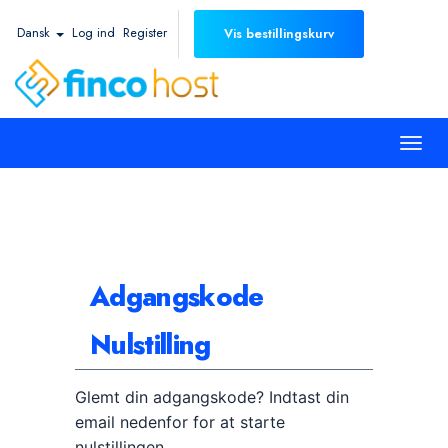
Dansk
Log ind
Register
Vis bestillingskurv
Togg
navi
Adgangskode
Nulstilling
Glemt din adgangskode? Indtast din
email nedenfor for at starte
nulstillingen.