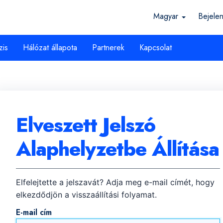
Magyar
Bejele
zis
Hálózat állapota
Partnerek
Kapcsolat
Elveszett Jelszó
Alaphelyzetbe Állítása
Elfelejtette a jelszavát? Adja meg e-mail címét, hogy
elkezdődjön a visszaállítási folyamat.
E-mail cím