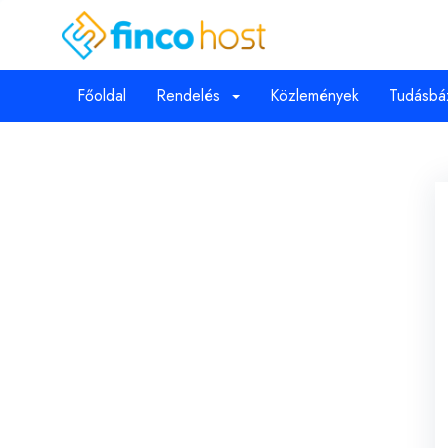
Főoldal
Rendelés
Közlemények
Tudásbá