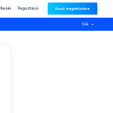
ntkezés
Regisztráció
Kosár megtekintése
Fiók