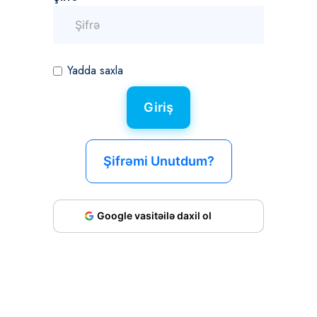
Yadda saxla
Şifrəmi Unutdum?
Google vasitəilə daxil ol