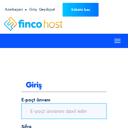
Azerbaijani
Giriş
Qeydiyyat
Səbətə bax
Togg
navi
Giriş
E-poçt ünvanı
Şifrə