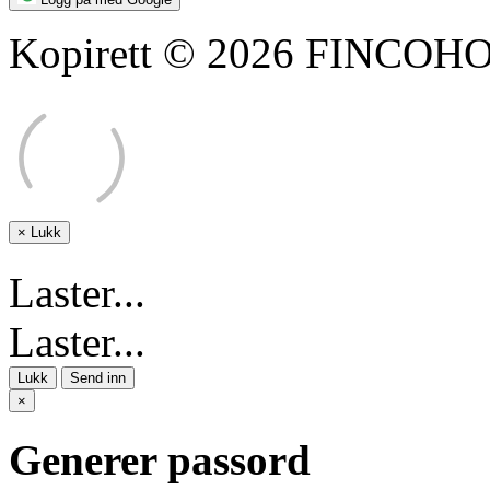
Kopirett © 2026 FINCOHOST.
×
Lukk
Laster...
Laster...
Lukk
Send inn
×
Generer passord