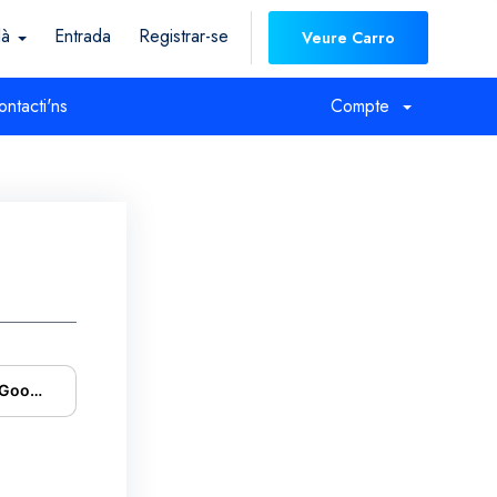
là
Entrada
Registrar-se
Veure Carro
ontacti'ns
Compte
 Google