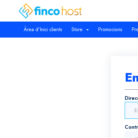
Àrea d'Inici clients
Store
Promocions
Pr
E
Direc
Cont