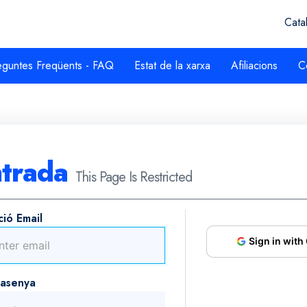
Cata
eguntes Freqüents - FAQ
Estat de la xarxa
Afiliacions
C
ntrada
This Page Is Restricted
ció Email
Sign in with
rasenya