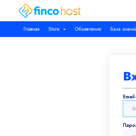
Главная
Store
Объявления
База знани
В
Email
Паро