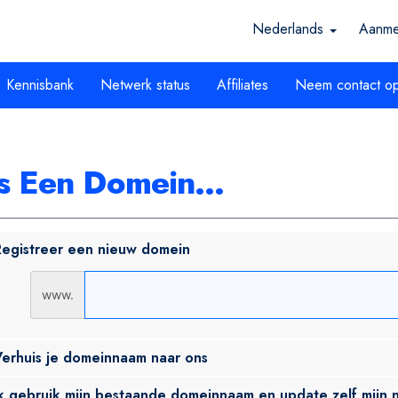
Nederlands
Aanme
Kennisbank
Netwerk status
Affiliates
Neem contact op
s Een Domein...
egistreer een nieuw domein
www.
erhuis je domeinnaam naar ons
k gebruik mijn bestaande domeinnaam en update zelf mijn 