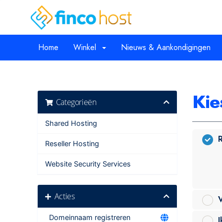
Home
Winkel
Nieuws & Aankondigingen
Kie
Categorieën
Shared Hosting
R
Reseller Hosting
Website Security Services
Acties
V
Domeinnaam registreren
I