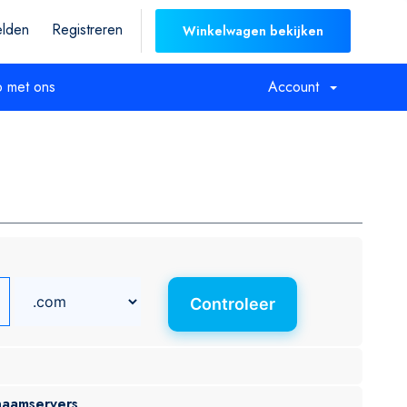
lden
Registreren
Winkelwagen bekijken
 met ons
Account
Controleer
naamservers