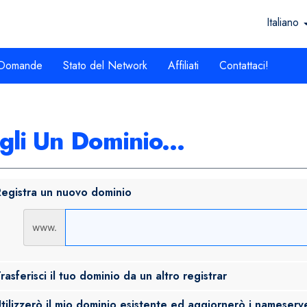
Italiano
 Domande
Stato del Network
Affiliati
Contattaci!
gli Un Dominio...
egistra un nuovo dominio
www.
rasferisci il tuo dominio da un altro registrar
tilizzerò il mio dominio esistente ed aggiornerò i nameserv