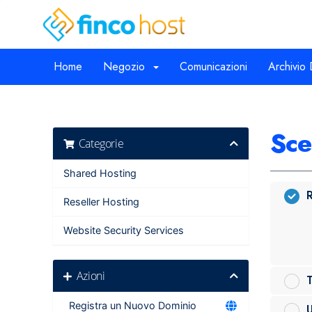
Home
Negozio
Comunicazioni
Archivio
Sce
Categorie
Shared Hosting
R
Reseller Hosting
Website Security Services
Azioni
T
Registra un Nuovo Dominio
U