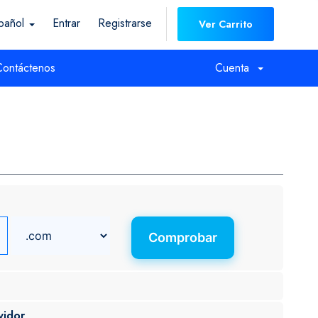
pañol
Entrar
Registrarse
Ver Carrito
Contáctenos
Cuenta
Comprobar
vidor