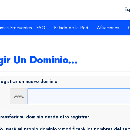
Es
ntas Frecuentes - FAQ
Estado de la Red
Afiliaciones
gir Un Dominio...
egistrar un nuevo dominio
www.
ransferir su dominio desde otro registrar
o usaré mi propio dominio y modificaré los nombres del ser