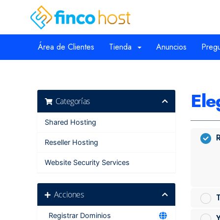
Área de Clientes
Tienda
Anuncios
Pregu
Ele
Categorías
Shared Hosting
R
Reseller Hosting
Website Security Services
Acciones
T
Registrar Dominios
Y