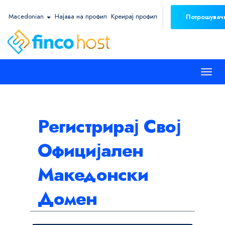
Macedonian
Најава на профил
Креирај профил
Потрошувач
Togg
navi
Регистрирај Свој
Официјален
Македонски
Домен