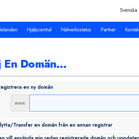
Svenska
elanden
Hjälpcentral
Nätverksstatus
Partner
Kontak
j En Domän...
egistrera en ny domän
www.
lytta/Transfer en domän från en annan registrar
ag vill använda min redan registrerade domän och uppdate