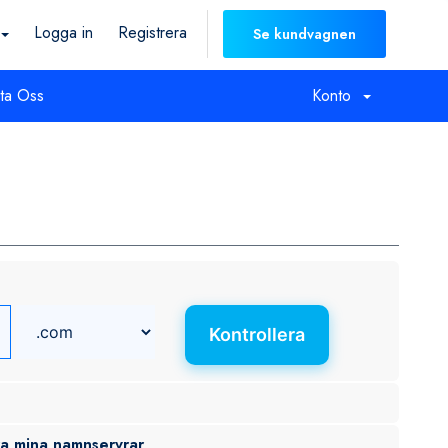
Logga in
Registrera
Se kundvagnen
ta Oss
Konto
Kontrollera
ra mina namnservrar