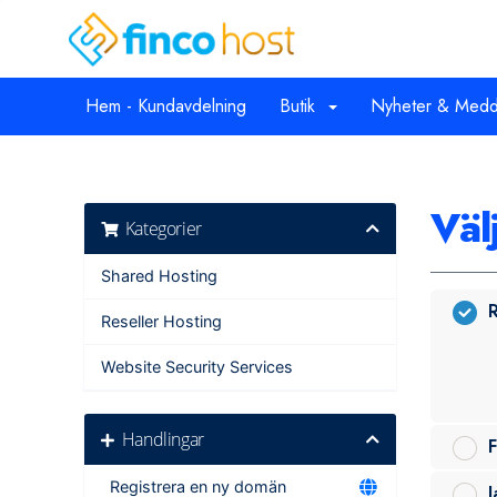
Hem - Kundavdelning
Butik
Nyheter & Medd
Väl
Kategorier
Shared Hosting
R
Reseller Hosting
Website Security Services
Handlingar
F
Registrera en ny domän
J