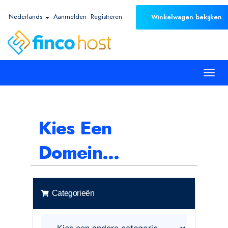
Nederlands
Aanmelden
Registreren
Winkelwagen bekijken
Togg
navi
Kies Een
Domein...
Categorieën