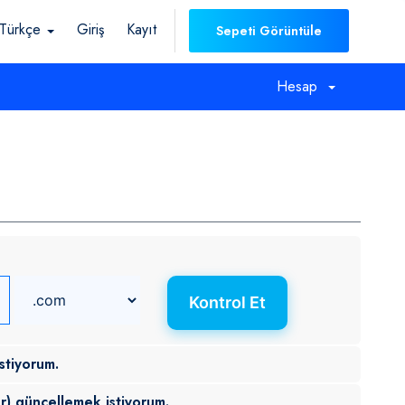
Türkçe
Giriş
Kayıt
Sepeti Görüntüle
Hesap
Kontrol Et
stiyorum.
r) güncellemek istiyorum.