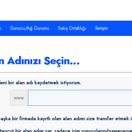
ı
Sunucu/Ağ Durumu
Satış Ortaklığı
İletişim
n Adınızı Seçin...
eni bir alan adı kaydetmek istiyorum.
www.
aşka bir firmada kayıtlı olan alan adımı size transfer etmek i
evcut bir alan adım var, sadece isim sunucularını(nameserve