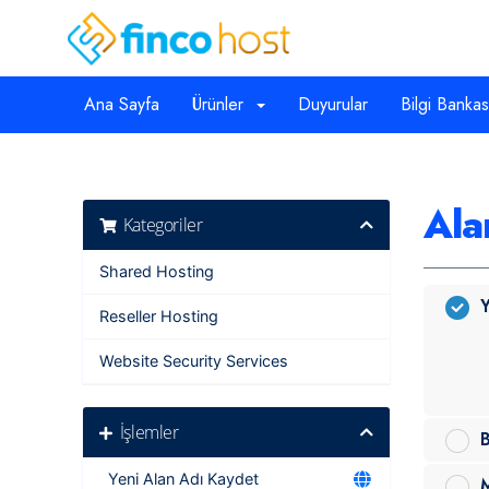
Ana Sayfa
Ürünler
Duyurular
Bilgi Bankas
Ala
Kategoriler
Shared Hosting
Y
Reseller Hosting
Website Security Services
İşlemler
B
Yeni Alan Adı Kaydet
M